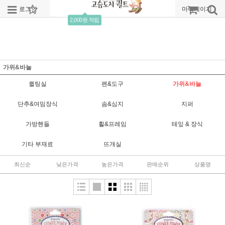
로그인
회원가입
주문조회
마이페이지
2,000원 적립
가위&바늘
퀼팅실
펜&도구
가위&바늘
단추&여밈장식
솜&심지
지퍼
가방핸들
휠&프레임
테잎 & 장식
기타 부재료
뜨개실
최신순
낮은가격
높은가격
판매순위
상품명