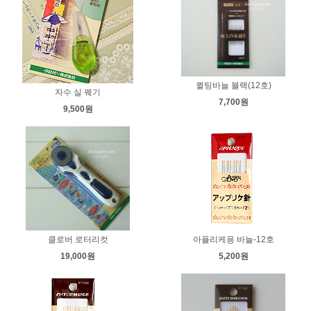
퀼팅바늘 블랙(12호)
자수 실 꿰기
7,700원
9,500원
클로버 로터리컷
아플리케용 바늘-12호
19,000원
5,200원