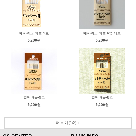
패치워크 바늘-9호
패치워크 바늘 4종 세트
5,200원
5,200원
퀼팅바늘-9호
퀼팅바늘-8호
5,200원
5,200원
더보기
(
1
/
2
)
+