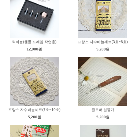
퀵바늘(핸들,프레임 작업용)
프랑스 자수바늘세트(3호~6호)
12,000원
5,200원
프랑스 자수바늘세트(7호~10호)
클로버 실뜯개
5,200원
5,200원