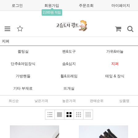
로그인
회원가입
주문조회
마이페이지
2,000원 적립
지퍼
퀼팅실
펜&도구
가위&바늘
단추&여밈장식
솜&심지
지퍼
가방핸들
휠&프레임
테잎 & 장식
기타 부재료
뜨개실
최신순
낮은가격
높은가격
판매순위
상품명