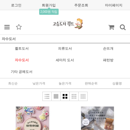
로그인
회원가입
주문조회
마이페이지
2,000원 적립
자수도서
퀼트도서
의류도서
손뜨개
자수도서
세마치 도서
패턴방
기타 공예도서
최신순
낮은가격
높은가격
판매순위
상품명