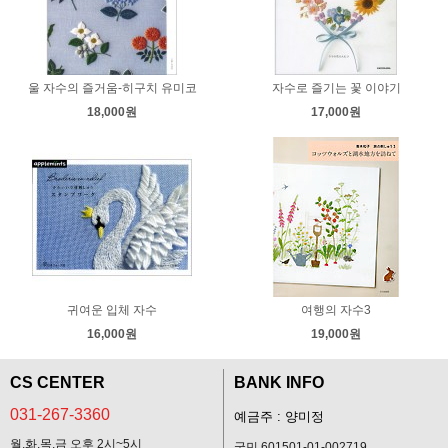
울 자수의 즐거움-히구치 유미코
자수로 즐기는 꽃 이야기
18,000원
17,000원
귀여운 입체 자수
여행의 자수3
16,000원
19,000원
CS CENTER
BANK INFO
031-267-3360
예금주 : 양미정
월,화,목,금 오후 2시~5시
국민 601501-01-002719