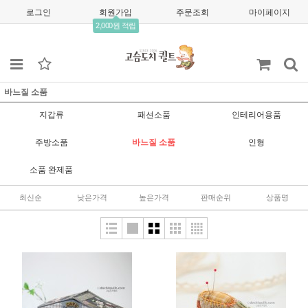
로그인
회원가입
주문조회
마이페이지
2,000원 적립
바느질 소품
지갑류
패션소품
인테리어용품
주방소품
바느질 소품
인형
소품 완제품
최신순
낮은가격
높은가격
판매순위
상품명