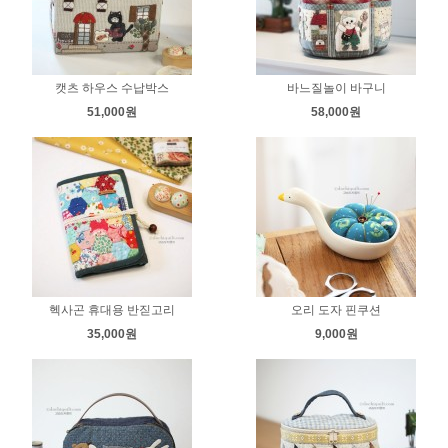
캣츠 하우스 수납박스
바느질놀이 바구니
51,000원
58,000원
헥사곤 휴대용 반짇고리
오리 도자 핀쿠션
35,000원
9,000원