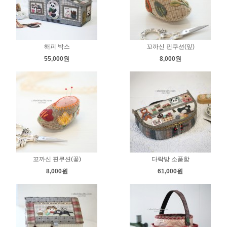
해피 박스
꼬까신 핀쿠션(잎)
55,000원
8,000원
꼬까신 핀쿠션(꽃)
다락방 소품함
8,000원
61,000원