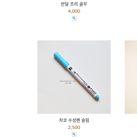
반달 프리 골무
4,000
차코 수성펜 슬림
2,500