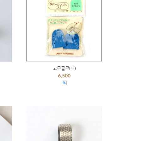
고무골무(대)
6,500