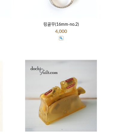
링골무(16mm-no.2)
4,000