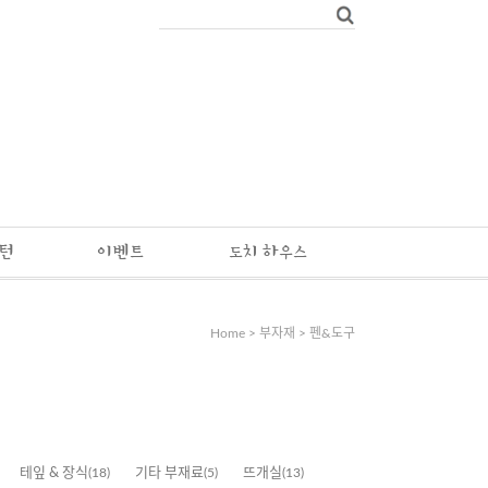
패턴
이벤트
도치 하우스
Home
>
부자재
>
펜&도구
테잎 & 장식
(18)
기타 부재료
(5)
뜨개실
(13)