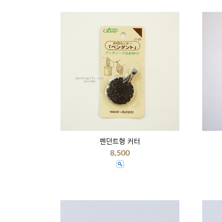
펜던트형 커터
8,500