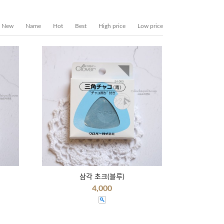
New
Name
Hot
Best
High price
Low price
삼각 초크(블루)
4,000