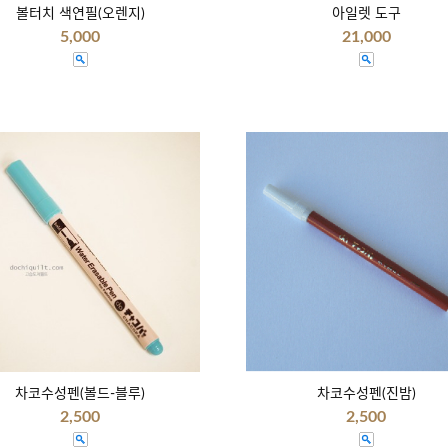
볼터치 색연필(오렌지)
아일렛 도구
5,000
21,000
차코수성펜(볼드-블루)
차코수성펜(진밤)
2,500
2,500