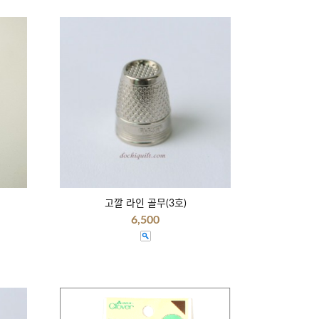
고깔 라인 골무(3호)
6,500