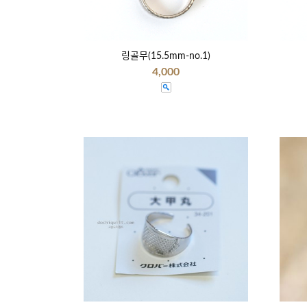
링골무(15.5mm-no.1)
4,000