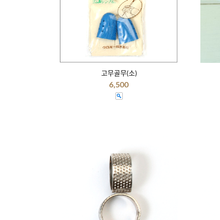
고무골무(소)
6,500