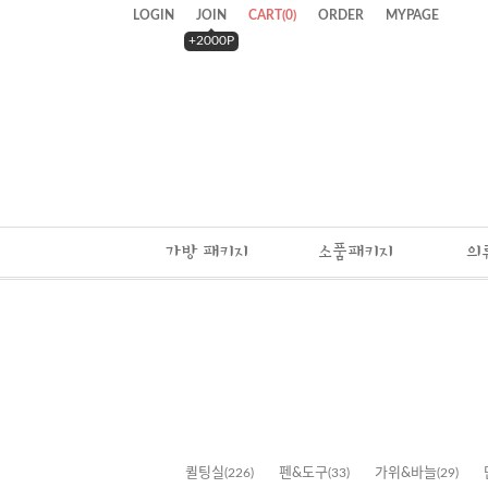
LOGIN
JOIN
CART
(
0
)
ORDER
MYPAGE
+2000P
가방 패키지
소품패키지
의
퀼팅실
(226)
펜&도구
(33)
가위&바늘
(29)