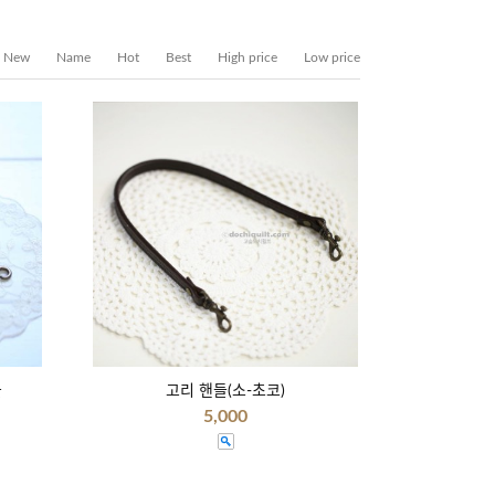
New
Name
Hot
Best
High price
Low price
들
고리 핸들(소-초코)
5,000