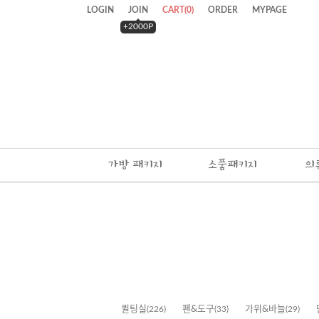
LOGIN
JOIN
CART
(
0
)
ORDER
MYPAGE
+2000P
가방 패키지
소품패키지
의
퀼팅실
(226)
펜&도구
(33)
가위&바늘
(29)