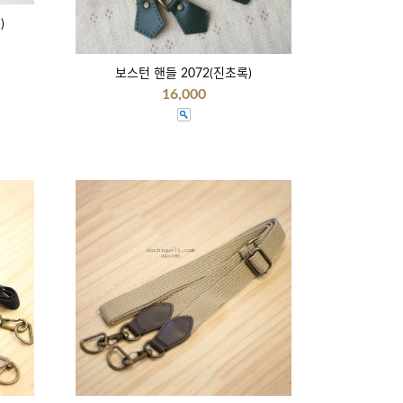
)
보스턴 핸들 2072(진초록)
16,000