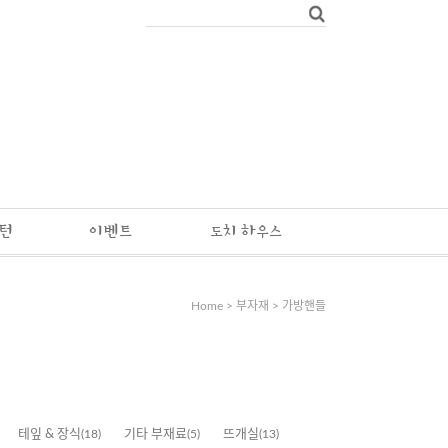
패턴
이벤트
도치 하우스
Home
>
부자재
>
가방핸들
테잎 & 장식
(18)
기타 부재료
(5)
뜨개실
(13)