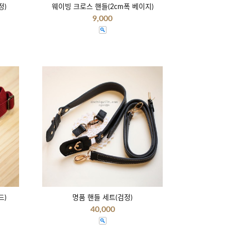
정)
웨이빙 크로스 핸들(2cm폭 베이지)
9,000
드)
명품 핸들 세트(검정)
40,000