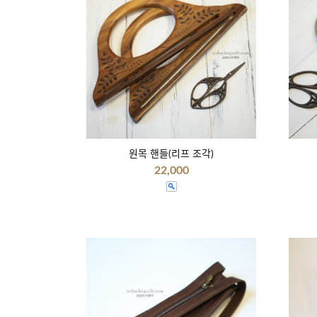
원목 핸들(리프 조각)
22,000