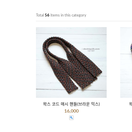
Total
56
items in this category
왁스 코드 매시 핸들(브라운 믹스)
왁
16,000