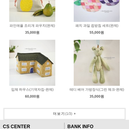
파인애플 조리개 파우치(완제)
패치 과일 컵받침 세트(완제)
35,000원
55,000원
입체 하우스(기역자집-완제)
테디 베어 가방장식(그린 체크-완제)
60,000원
35,000원
더보기
(
1
/
3
)
+
CS CENTER
BANK INFO