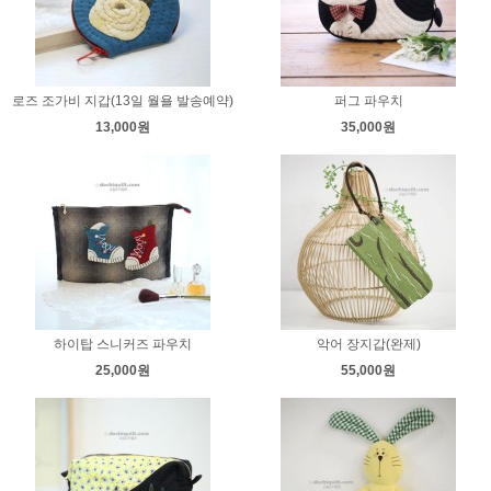
로즈 조가비 지갑(13일 월욜 발송예약)
퍼그 파우치
13,000원
35,000원
하이탑 스니커즈 파우치
악어 장지갑(완제)
25,000원
55,000원