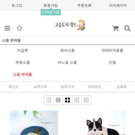
로그인
회원가입
주문조회
마이페이지
2,000원 적립
소품 완제품
지갑류
패션소품
인테리어용품
주방소품
바느질 소품
인형
소품 완제품
최신순
낮은가격
높은가격
판매순위
상품명