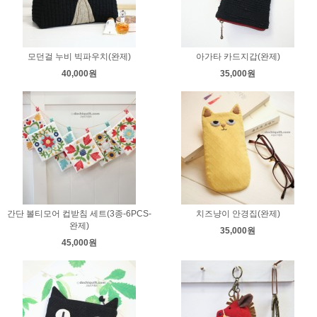
모던걸 누비 빅파우치(완제)
아가타 카드지갑(완제)
40,000원
35,000원
간단 볼티모어 컵받침 세트(3종-6PCS-
치즈냥이 안경집(완제)
완제)
35,000원
45,000원