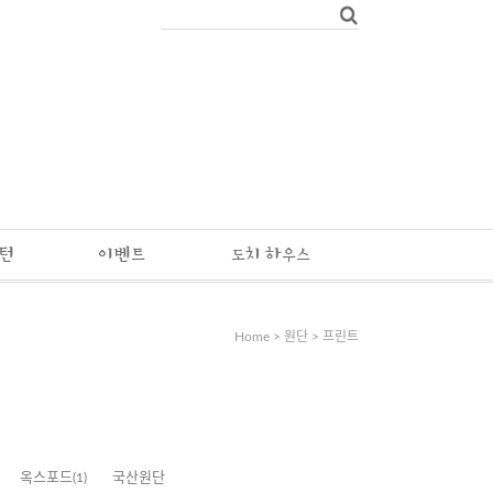
패턴
이벤트
도치 하우스
Home
>
원단
>
프린트
옥스포드
(1)
국산원단