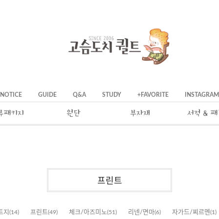
NOTICE
GUIDE
Q&A
STUDY
+FAVORITE
INSTAGRAM
류패키지
원단
부자재
서적 & 
프린트
트지
(14)
프린트
(49)
체크/아즈미노
(51)
리넨/면마
(6)
자가드/찌르멘
(1)