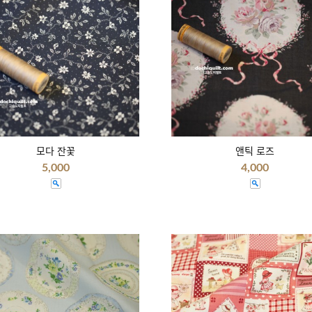
모다 잔꽃
앤틱 로즈
5,000
4,000