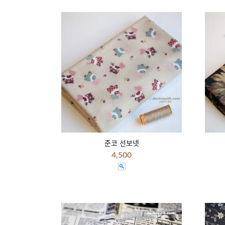
준코 선보넷
4,500