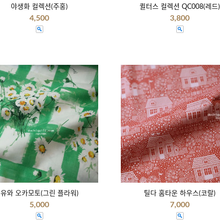
야생화 컬렉션(주홍)
퀼터스 컬렉션 QC008(레드)
4,500
3,800
유와 오카모토(그린 플라워)
틸다 홈타운 하우스(코랄)
5,000
7,000