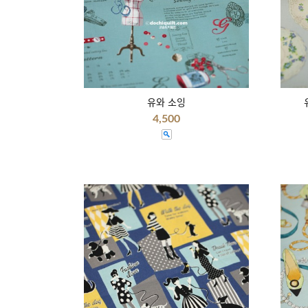
유와 소잉
4,500