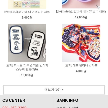
[완제] 산리오 접이식 대야(쿠로미 대형)
[완제] 포차코 마테 다꾸 스티커 세트
12,000원
5,000원
[완제] 피너츠 75주년 기념 빈티지
[완제] 레드 반다나 스카프
스누피 필통(2종)
4,000원
18,000원
더보기
(
1
/
5
)
+
CS CENTER
BANK INFO