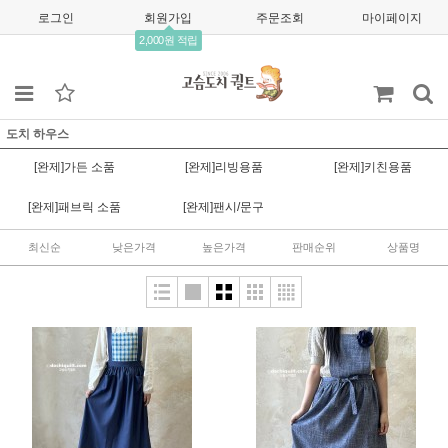
로그인
회원가입
주문조회
마이페이지
2,000원 적립
도치 하우스
[완제]가든 소품
[완제]리빙용품
[완제]키친용품
[완제]패브릭 소품
[완제]팬시/문구
최신순
낮은가격
높은가격
판매순위
상품명