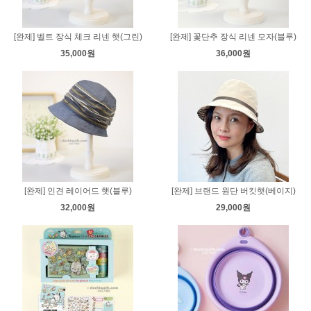
[완제] 벨트 장식 체크 리넨 햇(그린)
[완제] 꽃단추 장식 리넨 모자(블루)
35,000원
36,000원
[완제] 인견 레이어드 햇(블루)
[완제] 브랜드 원단 버킷햇(베이지)
32,000원
29,000원