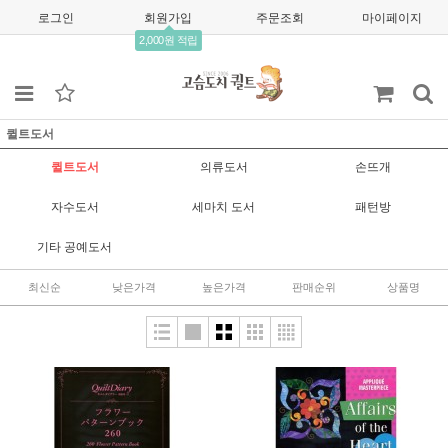
로그인
회원가입
주문조회
마이페이지
2,000원 적립
퀼트도서
퀼트도서
의류도서
손뜨개
자수도서
세마치 도서
패턴방
기타 공예도서
최신순
낮은가격
높은가격
판매순위
상품명