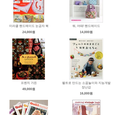
미라클 핸드메이드 눈금자 북
뭐, 어때! 핸드메이드
24,000원
14,000원
프렌치 가든
펠트로 만드는 소꿉놀이와 지능개발
장난감
49,000원
16,000원