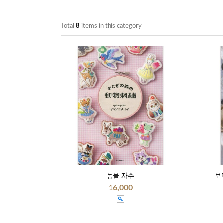
Total
8
items in this category
동물 자수
보
16,000