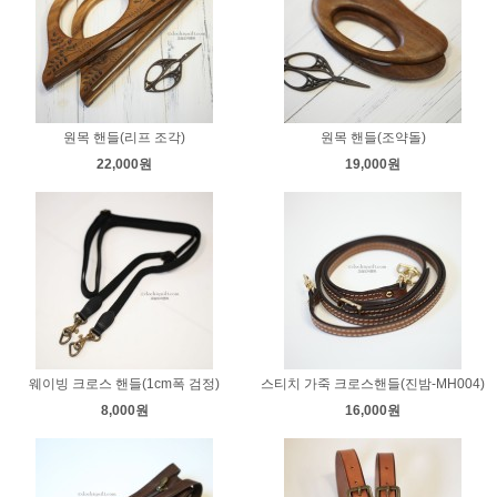
원목 핸들(리프 조각)
원목 핸들(조약돌)
22,000원
19,000원
웨이빙 크로스 핸들(1cm폭 검정)
스티치 가죽 크로스핸들(진밤-MH004)
8,000원
16,000원