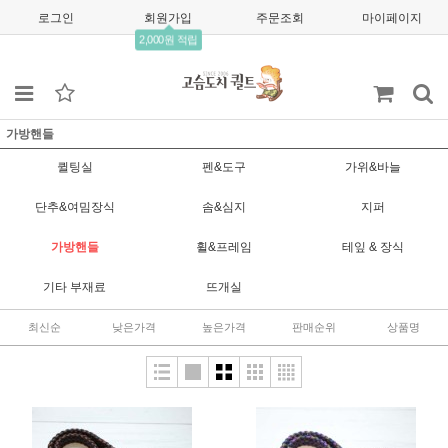
로그인
회원가입
주문조회
마이페이지
2,000원 적립
가방핸들
퀼팅실
펜&도구
가위&바늘
단추&여밈장식
솜&심지
지퍼
가방핸들
휠&프레임
테잎 & 장식
기타 부재료
뜨개실
최신순
낮은가격
높은가격
판매순위
상품명