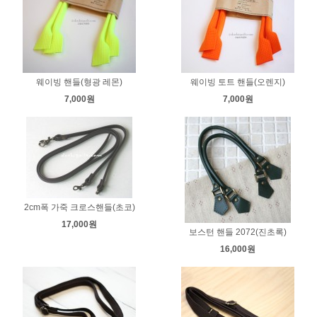
웨이빙 핸들(형광 레몬)
웨이빙 토트 핸들(오렌지)
7,000원
7,000원
2cm폭 가죽 크로스핸들(초코)
17,000원
보스턴 핸들 2072(진초록)
16,000원