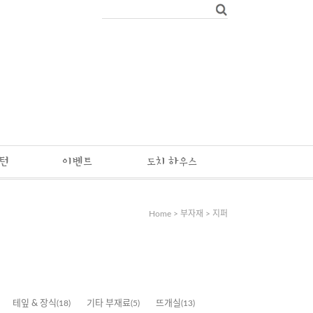
패턴
이벤트
도치 하우스
Home
>
부자재
>
지퍼
테잎 & 장식
(18)
기타 부재료
(5)
뜨개실
(13)