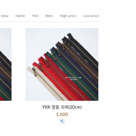
New
Name
Hot
Best
High price
Low price
YKK 청동 지퍼(20cm)
1,600