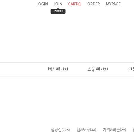
LOGIN
JOIN
CART
(
0
)
ORDER
MYPAGE
+2000P
가방 패키지
소품패키지
의
퀼팅실
(226)
펜&도구
(33)
가위&바늘
(29)