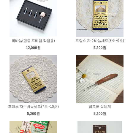
퀵바늘(핸들,프레임 작업용)
프랑스 자수바늘세트(3호~6호)
12,000원
5,200원
프랑스 자수바늘세트(7호~10호)
클로버 실뜯개
5,200원
5,200원