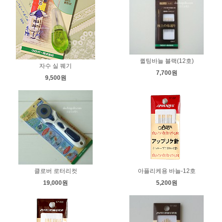
퀼팅바늘 블랙(12호)
자수 실 꿰기
7,700원
9,500원
클로버 로터리컷
아플리케용 바늘-12호
19,000원
5,200원