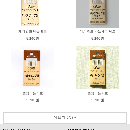
패치워크 바늘-9호
패치워크 바늘 4종 세트
5,200원
5,200원
퀼팅바늘-9호
퀼팅바늘-8호
5,200원
5,200원
더보기
(
1
/
2
)
+