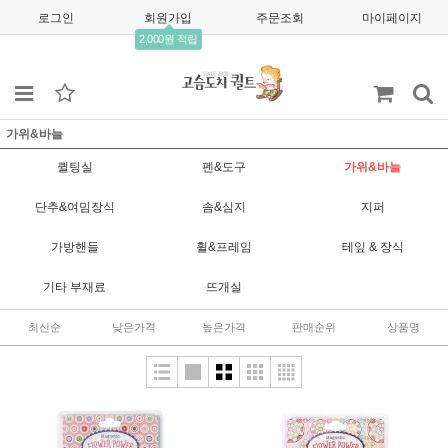
로그인
회원가입
주문조회
마이페이지
2,000원 적립
가위&바늘
퀼팅실
펜&도구
가위&바늘
단추&여밈장식
솜&심지
지퍼
가방핸들
휠&프레임
테잎 & 장식
기타 부재료
뜨개실
최신순
낮은가격
높은가격
판매순위
상품명