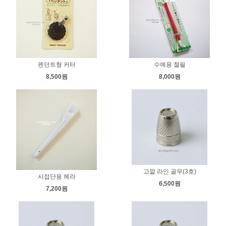
펜던트형 커터
수예용 철필
8,500원
8,000원
고깔 라인 골무(3호)
시접단용 헤라
6,500원
7,200원