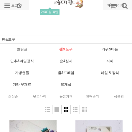
로그인
회원가입
주문조회
마이페이지
2,000원 적립
펜&도구
퀼팅실
펜&도구
가위&바늘
단추&여밈장식
솜&심지
지퍼
가방핸들
휠&프레임
테잎 & 장식
기타 부재료
뜨개실
최신순
낮은가격
높은가격
판매순위
상품명