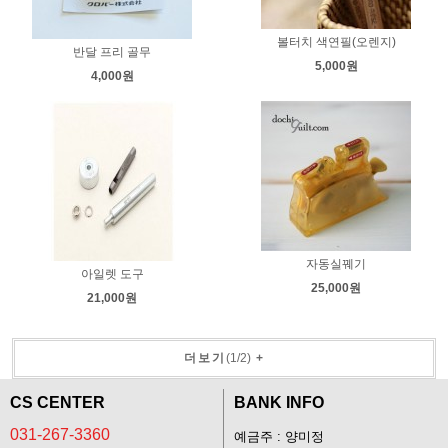
볼터치 색연필(오렌지)
반달 프리 골무
5,000원
4,000원
자동실꿰기
아일렛 도구
25,000원
21,000원
더보기
(
1
/
2
)
+
CS CENTER
BANK INFO
031-267-3360
예금주 : 양미정