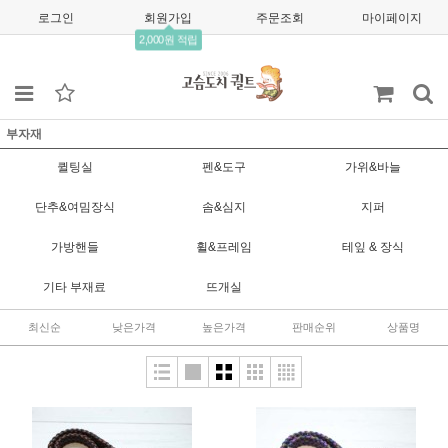
로그인
회원가입
주문조회
마이페이지
2,000원 적립
부자재
퀼팅실
펜&도구
가위&바늘
단추&여밈장식
솜&심지
지퍼
가방핸들
휠&프레임
테잎 & 장식
기타 부재료
뜨개실
최신순
낮은가격
높은가격
판매순위
상품명