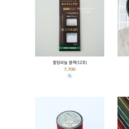
퀼팅바늘 블랙(12호)
7,700