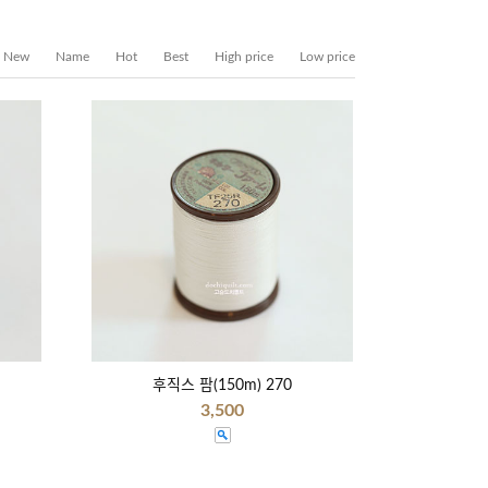
New
Name
Hot
Best
High price
Low price
후직스 팜(150m) 270
3,500