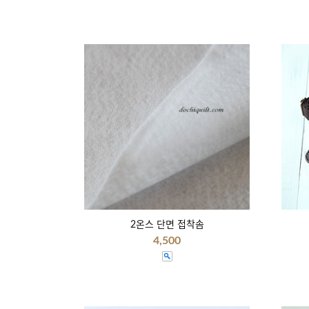
2온스 단면 접착솜
4,500