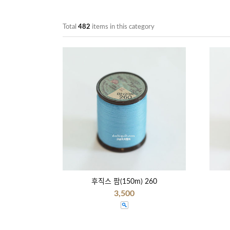
Total
482
items in this category
후직스 팜(150m) 260
3,500