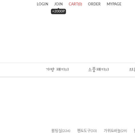
LOGIN
JOIN
CART
(
0
)
ORDER
MYPAGE
+2000P
가방 패키지
소품패키지
의
퀼팅실
(226)
펜&도구
(33)
가위&바늘
(29)