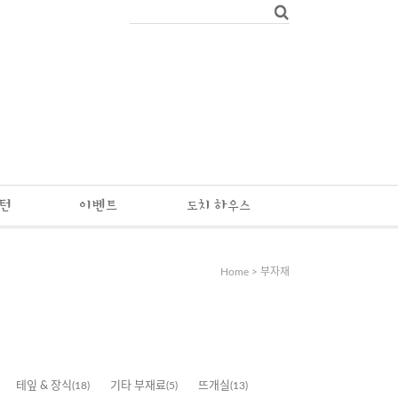
패턴
이벤트
도치 하우스
Home
>
부자재
테잎 & 장식
(18)
기타 부재료
(5)
뜨개실
(13)