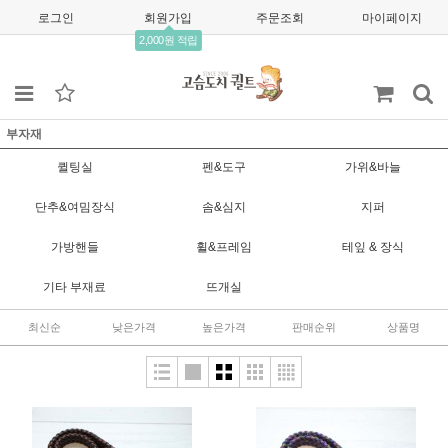
로그인
회원가입
주문조회
마이페이지
2,000원 적립
부자재
퀼팅실
펜&도구
가위&바늘
단추&여밈장식
솜&심지
지퍼
가방핸들
휠&프레임
테잎 & 장식
기타 부재료
뜨개실
최신순
낮은가격
높은가격
판매순위
상품명